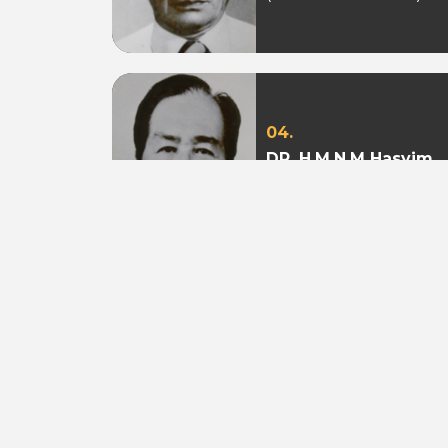
04.
DR. H.M.N.M Hasyim
Ning
(Periode 1979 - 1982)
07.
Aburizal Bakrie
(Periode 1993-1998 &
1998-2003)