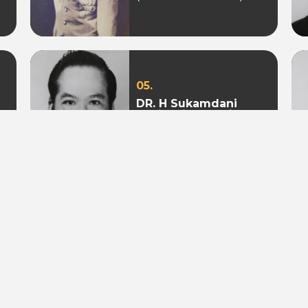
05.
DR. H Sukamdani
Sahid Gito Sardjono
(Periode 1982-1985 &
1985-1988)
08.
Mohamad S. Hidayat
(Periode 2004-2009 &
2009 - 2010)