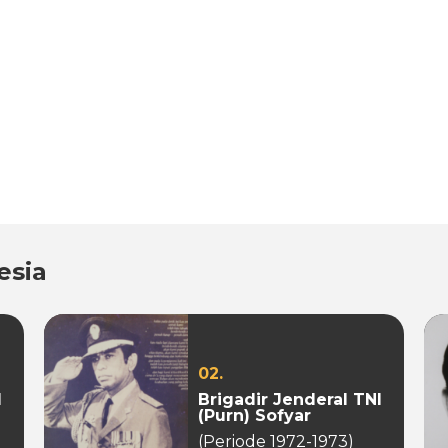
esia
02.
I
Brigadir Jenderal TNI
(Purn) Sofyar
(Periode 1972-1973)