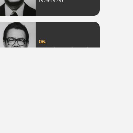
1976-1979)
06.
Ir. Sotion Ardjanggi
(Periode 1988-1993)
09.
Adi Putra Tahir
(Periode 2010)